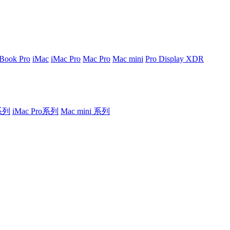
Book Pro
iMac
iMac Pro
Mac Pro
Mac mini
Pro Display XDR
o系列
iMac Pro系列
Mac mini 系列